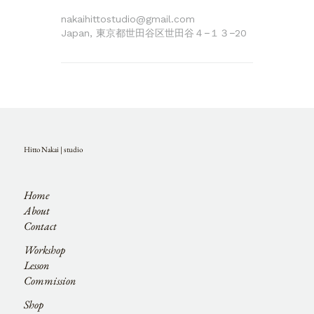
nakaihittostudio@gmail.com
Japan, 東京都世田谷区世田谷４−１３−20
Hitto Nakai | studio
Home
About
Contact
Workshop
Lesson
Commission
Shop