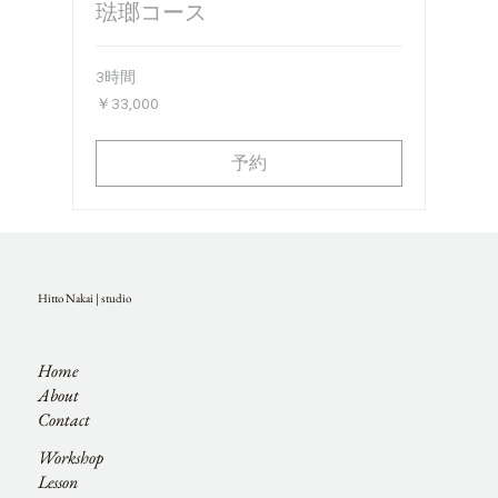
琺瑯コース
3時間
33,000
￥33,000
円
予約
Hitto Nakai | studio
Home
About
Contact
Workshop
Lesson