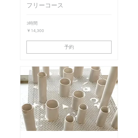
フリーコース
3時間
14,300
￥14,300
円
予約