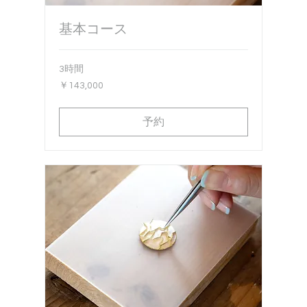
基本コース
3時間
143,000
￥143,000
円
予約