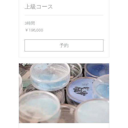
上級コース
3時間
198,000
￥198,000
円
予約