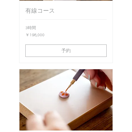
有線コース
3時間
198,000
￥198,000
円
予約